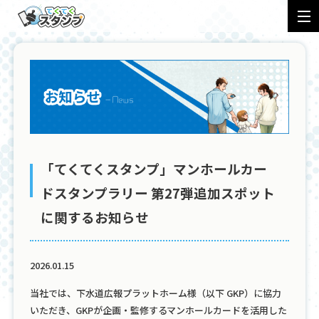
特徴
導入フロー
事例
会社概要
プライバシーポリシー
ロゴ規定
「てくてくスタンプ」マンホールカー
お知らせ
ナレッジ
料金
ドスタンプラリー 第27弾追加スポット
に関するお知らせ
アプリ
問い合わせ
2026.01.15
当社では、下水道広報プラットホーム様（以下 GKP）に協力
いただき、GKPが企画・監修するマンホールカードを活用した