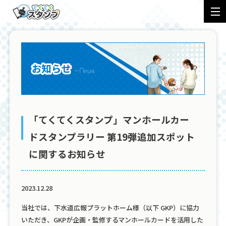
特徴
導入フロー
事例
会社概要
プライバシーポリシー
ロゴ規定
「てくてくスタンプ」マンホールカー
お知らせ
ナレッジ
料金
ドスタンプラリー 第19弾追加スポット
に関するお知らせ
アプリ
問い合わせ
2023.12.28
当社では、下水道広報プラットホーム様（以下 GKP）に協力
いただき、GKPが企画・監修するマンホールカードを活用した