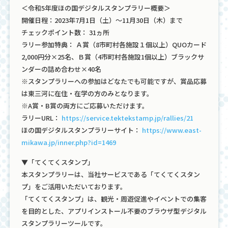
＜令和5年度ほの国デジタルスタンプラリー概要＞
開催日程：2023年7月1日（土）～11月30日（木）まで
チェックポイント数： 31ヵ所
ラリー参加特典： Ａ賞（8市町村各施設１個以上）QUOカード
2,000円分×25名、Ｂ賞（4市町村各施設1個以上）ブラックサ
ンダーの詰め合わせ×40名
※スタンプラリーへの参加はどなたでも可能ですが、賞品応募
は東三河に在住・在学の方のみとなります。
※A賞・B賞の両方にご応募いただけます。
ラリーURL：
https://service.tektekstamp.jp/rallies/21
ほの国デジタルスタンプラリーサイト：
https://www.east-
mikawa.jp/inner.php?id=1469
▼「てくてくスタンプ」
本スタンプラリーは、当社サービスである「てくてくスタン
プ」をご活用いただいております。
「てくてくスタンプ」は、観光・周遊促進やイベントでの集客
を目的とした、アプリインストール不要のブラウザ型デジタル
スタンプラリーツールです。